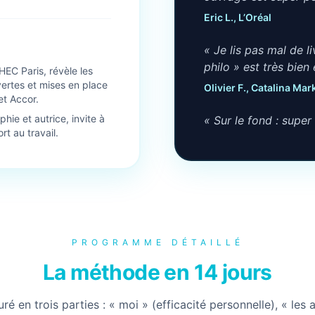
Eric L., L’Oréal
« Je lis pas mal de l
philo » est très bien 
HEC Paris, révèle les
ertes et mises en place
Olivier F., Catalina Mar
t Accor.
hie et autrice, invite à
« Sur le fond : super
rt au travail.
anecdotes personnell
super cool, la vision
Agnès T., APM
« Le mix entre l’expér
la philosophie est vr
PROGRAMME DÉTAILLÉ
Romain C., Lucky Cart
La méthode en 14 jours
« Les points philo re
conclusions que tu t
uré en trois parties : « moi » (efficacité personnelle), « les 