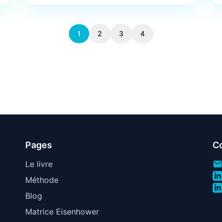
1
2
3
4
Pages
C
Le livre
Méthode
Blog
Matrice Eisenhower