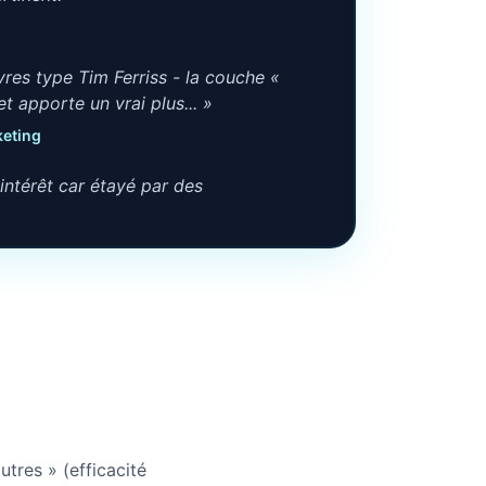
ivres type Tim Ferriss - la couche «
et apporte un vrai plus... »
keting
 intérêt car étayé par des
es, des études scientifiques et,
 d'une philosophe... »
ience / le vécu, les tips à retenir et
aiment très très bien équilibré. »
nforcent et crédibilisent les
ires de ton expérience. »
autres » (efficacité