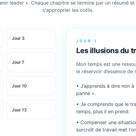
Christian A., Edenred
venir leader ». Chaque chapitre se termine par un résumé et
s'approprier les outils.
Jour 3
JOUR 1
Les illusions du t
Jour 7
Mon temps est une ressour
le réservoir d’essence de 
• J’apprends à dire non à
Jour 10
panne ».
• Je comprends que le trava
Jour 13
temps, plus il en prend.
• Compenser une situatio
surcroît de travail met l'o