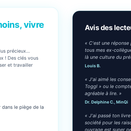
moins, vivre
Avis des lecte
« C'est une réponse p
tous mes ex-collègues
lus précieux…
là une culture du pr
ux ! Des clés vous
r et travailler
Louis B.
« J'ai aimé les conse
Toggl » ou le compte
agréable à lire. »
Dr. Delphine C., MinQi
 dans le piège de la
« J'ai passé ton livre
société pour les rai
ouvrage est super pe